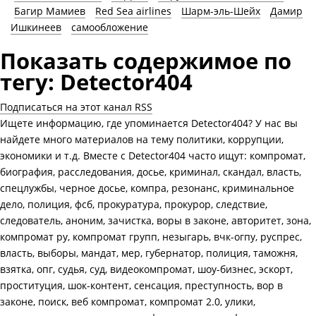
Багир Мамиев
Red Sea airlines
Шарм-эль-Шейх
Дамир
Ишкинеев
самообложение
Показать содержимое по
тегу: Detector404
Подписаться на этот канал RSS
Ищете информацию, где упоминается Detector404? У нас вы
найдете много материалов на тему политики, коррупции,
экономики и т.д. Вместе с Detector404 часто ищут: компромат,
биография, расследования, досье, криминал, скандал, власть,
спецлужбы, черное досье, компра, резонанс, криминальное
дело, полиция, фсб, прокуратура, прокурор, следствие,
следователь, аноним, зачистка, воры в законе, авторитет, зона,
компромат ру, компромат групп, незыгарь, вчк-огпу, руспрес,
власть, выборы, мандат, мер, губернатор, полиция, таможня,
взятка, опг, судья, суд, видеокомпромат, шоу-бизнес, эскорт,
проституция, шок-контент, сенсация, преступность, вор в
законе, поиск, веб компромат, компромат 2.0, улики,