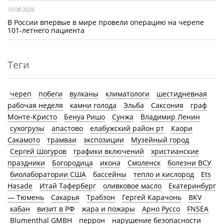
10.08.2026
В России впервые в мире провели операцию на черепе
101-летнего пациента
Теги
череп
побеги
вулканы
климатологи
шестидневная
рабочая неделя
камни голода
Эльба
Саксония
граф
Монте-Кристо
Бенуа Ришо
Сунжа
Владимир Ленин
сухогрузы
апастово
елабужский район рт
Каори
Сакамото
трамваи
экспозиции
Музейный город
Сергей Шогуров
графики включений
христианские
праздники
Богородица
икона
Смоленск
болезни ВСУ
биолаборатории США
бассейны
тепло и кислород
Ets
Hasade
Итай Таферберг
оливковое масло
Екатеринбург
— Тюмень
Сакарья
Трабзон
Гергей Карачонь
BKV
кабан
визит в РФ
жара и пожары
Арно Руссо
FNSEA
Blumenthal GMBH
перрон
нарушение безопасности