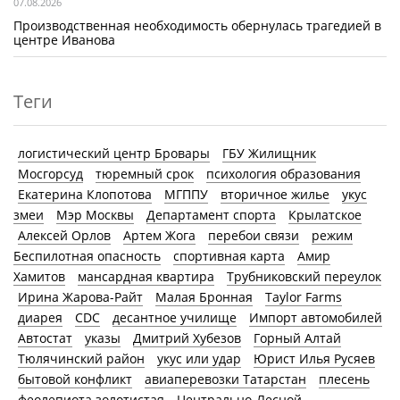
07.08.2026
Производственная необходимость обернулась трагедией в
центре Иванова
Теги
логистический центр Бровары
ГБУ Жилищник
Мосгорсуд
тюремный срок
психология образования
Екатерина Клопотова
МГППУ
вторичное жилье
укус
змеи
Мэр Москвы
Департамент спорта
Крылатское
Алексей Орлов
Артем Жога
перебои связи
режим
Беспилотная опасность
спортивная карта
Амир
Хамитов
мансардная квартира
Трубниковский переулок
Ирина Жарова-Райт
Малая Бронная
Taylor Farms
диарея
CDC
десантное училище
Импорт автомобилей
Автостат
указы
Дмитрий Хубезов
Горный Алтай
Тюлячинский район
укус или удар
Юрист Илья Русяев
бытовой конфликт
авиаперевозки Татарстан
плесень
феолепиота золотистая
Центрально-Лесной