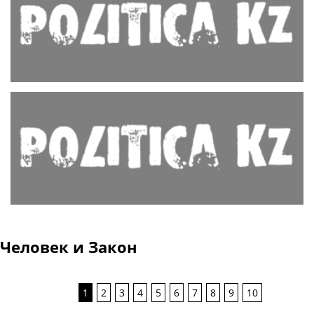
Человек и Закон
1
2
3
4
5
6
7
8
9
10