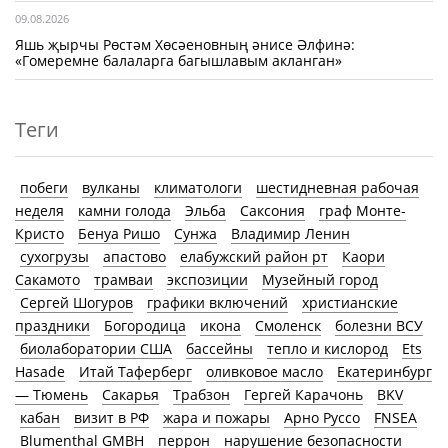
09.08.2026
Яшь җырчы Рөстәм Хөсәеновның әнисе Әлфинә:
«Гомеремне балаларга багышлавым акланган»
Теги
побеги
вулканы
климатологи
шестидневная рабочая
неделя
камни голода
Эльба
Саксония
граф Монте-
Кристо
Бенуа Ришо
Сунжа
Владимир Ленин
сухогрузы
апастово
елабужский район рт
Каори
Сакамото
трамваи
экспозиции
Музейный город
Сергей Шогуров
графики включений
христианские
праздники
Богородица
икона
Смоленск
болезни ВСУ
биолаборатории США
бассейны
тепло и кислород
Ets
Hasade
Итай Таферберг
оливковое масло
Екатеринбург
— Тюмень
Сакарья
Трабзон
Гергей Карачонь
BKV
кабан
визит в РФ
жара и пожары
Арно Руссо
FNSEA
Blumenthal GMBH
перрон
нарушение безопасности