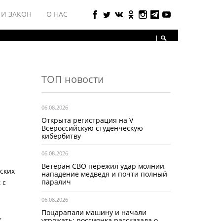
 И ЗАКОН
О НАС
ТОП новости
06.08.2026
Открыта регистрация на V
Всероссийскую студенческую
кибербитву
06.08.2026
Ветеран СВО пережил удар молнии,
ских
нападение медведя и почти полный
паралич
 с
06.08.2026
Поцарапали машину и начали
,
угрожать: россиянка рассказала о