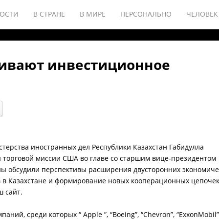
ОСТИ
В СТРАНЕ
В МИРЕ
ПЕРСОНАЛЬНО
ЧЕЛОВЕК
ливают инвестиционное
терства иностранных дел Республики Казахстан Габидулла
и торговой миссии США во главе со старшим вице-президентом
ны обсудили перспективы расширения двусторонних экономиче
 в Казахстане и формирование новых кооперационных цепочек
ш сайт.
мпаний, среди которых “
Apple
”, “Boeing”, “Chevron”, “ExxonMobil”