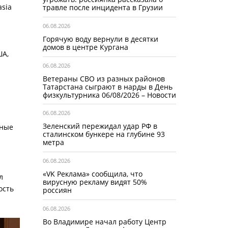
asia
травле после инцидента в Грузии
06.08.2026
Горячую воду вернули в десятки
домов в центре Кургана
ША,
06.08.2026
Ветераны СВО из разных районов
Татарстана сыграют в нарды в День
физкультурника 06/08/2026 – Новости
06.08.2026
Зеленский пережидал удар РФ в
тные
сталинском бункере на глубине 93
метра
06.08.2026
«VK Реклама» сообщила, что
л
вирусную рекламу видят 50%
ость
россиян
06.08.2026
Во Владимире начал работу Центр