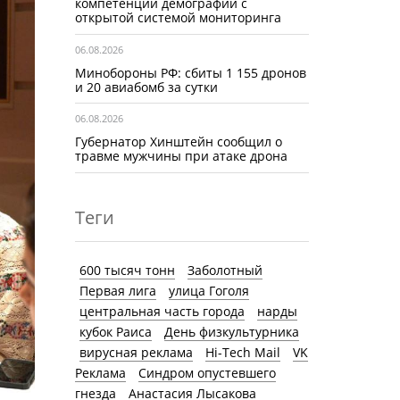
компетенций демографии с
открытой системой мониторинга
06.08.2026
Минобороны РФ: сбиты 1 155 дронов
и 20 авиабомб за сутки
06.08.2026
Губернатор Хинштейн сообщил о
травме мужчины при атаке дрона
Теги
600 тысяч тонн
Заболотный
Первая лига
улица Гоголя
центральная часть города
нарды
кубок Раиса
День физкультурника
вирусная реклама
Hi-Tech Mail
VK
Реклама
Синдром опустевшего
гнезда
Анастасия Лысакова