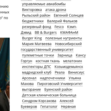
управляемые авиабомбы
рению
Викторовка
атака дрона
енных
Рыльский район
Евгений Солнцев
o” по
бюджетники
Валерий Фальков
резервный фонд
Fesco
Кэмп-
Дэвид
BB & Burgers
КМАФАнМ
Burger King
полезные нутриенты
Мария Матвеева
Новосибирский
государственный университет
пулеметные точки
Зарница
Кансу
Горгун
костная ткань
мелатонин
инспекторы ДПС
Козьмодемьянск
мадридский клуб
Реала
Винисиус
Арсенал
надпочечники
Ульяна
Махова
Пироговский Университет
выгорание
Буинский район
Детская клиническая больница
Синдром Корсакова
Алексей
Буеверов
Гепатолог
Нервная