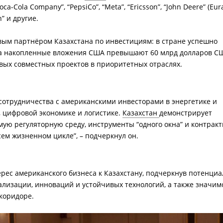
Coca-Cola Company”, “PepsiCo”, “Meta”, “Ericsson”, “John Deere” (Eur
n” и другие.
вым партнёром Казахстана по инвестициям: в стране успешно
 а накопленные вложения США превышают 60 млрд долларов С
вых совместных проектов в приоритетных отраслях.
отрудничества с американскими инвесторами в энергетике и
, цифровой экономике и логистике.
Казахстан
демонстрирует
мую регуляторную среду, инструменты “одного окна” и контрак
ем жизненном цикле”, – подчеркнул он.
ерес американского бизнеса к Казахстану, подчеркнув потенциа
ализации, инноваций и устойчивых технологий, а также значим
 коридоре.