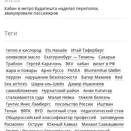
08.08.2026
Кабан в метро Будапешта наделал переполох,
эвакуировали пассажиров
Теги
тепло и кислород
Ets Hasade
Итай Таферберг
оливковое масло
Екатеринбург — Тюмень
Сакарья
Трабзон
Гергей Карачонь
BKV
кабан
визит в РФ
жара и пожары
Арно Руссо
FNSEA
Blumenthal GMBH
перрон
нарушение безопасности
Багир Мамиев
Red
Sea airlines
Шарм-эль-Шейх
Дамир Ишкинеев
самообложение
Нурлатский район
Анже Копитар
сталкиваются суда
Малая Невка
тяжеля болезнь
Гунтис Янис Ламбергс
посольство России
Иштван
Теньи
BRFK
BYD
льготный стаж
педагогический стаж
Общероссийский классификатор профессий
заповедник
Росмолен
Острум
Южный Кавказ
Михаил Саакашвили
Группы Ренессанс Страхование
психологический