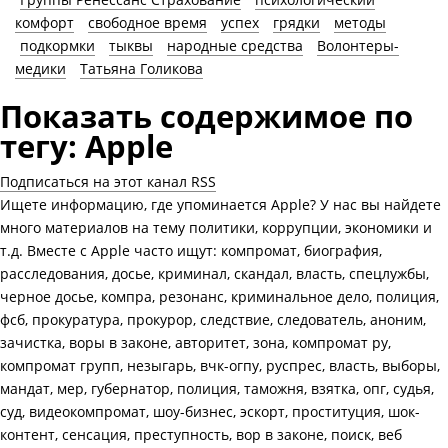
комфорт
свободное время
успех
грядки
методы
подкормки
тыквы
народные средства
Волонтеры-
медики
Татьяна Голикова
Показать содержимое по
тегу: Apple
Подписаться на этот канал RSS
Ищете информацию, где упоминается Apple? У нас вы найдете
много материалов на тему политики, коррупции, экономики и
т.д. Вместе с Apple часто ищут: компромат, биография,
расследования, досье, криминал, скандал, власть, спецлужбы,
черное досье, компра, резонанс, криминальное дело, полиция,
фсб, прокуратура, прокурор, следствие, следователь, аноним,
зачистка, воры в законе, авторитет, зона, компромат ру,
компромат групп, незыгарь, вчк-огпу, руспрес, власть, выборы,
мандат, мер, губернатор, полиция, таможня, взятка, опг, судья,
суд, видеокомпромат, шоу-бизнес, эскорт, проституция, шок-
контент, сенсация, преступность, вор в законе, поиск, веб