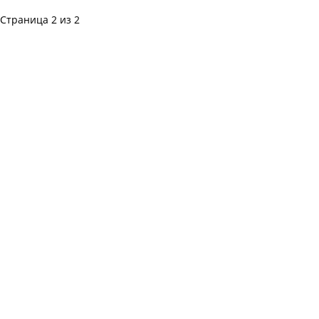
Страница 2 из 2
© 2015-2023 politica-kz.com.
Редакция:
abikenovazamat256@gmail.com
Обратная связь