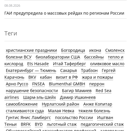
08.08.2026
ГАИ предупредила о массовых рейдах по регионам России
Теги
христианские праздники
Богородица
икона
Смоленск
болезни ВСУ
биолаборатории США
бассейны
тепло и
кислород
Ets Hasade
Итай Таферберг
оливковое масло
Екатеринбург — Тюмень
Сакарья
Трабзон
Гергей
Карачонь
BKV
кабан
визит в РФ
жара и пожары
Арно Руссо
FNSEA
Blumenthal GMBH
перрон
нарушение безопасности
Багир Мамиев
Red Sea
airlines
Шарм-эль-Шейх
Дамир Ишкинеев
самообложение
Нурлатский район
Анже Копитар
сталкиваются суда
Малая Невка
тяжеля болезнь
Гунтис Янис Ламбергс
посольство России
Иштван
Теньи
BRFK
BYD
льготный стаж
педагогический стаж
Общероссийский классификатор профессий
заповедник