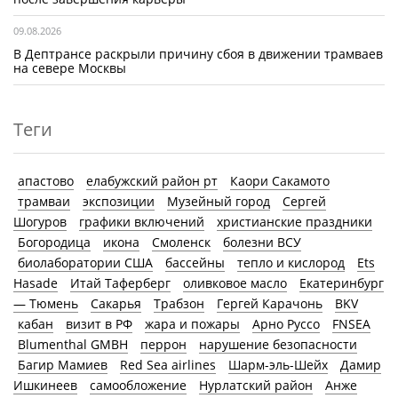
09.08.2026
В Дептрансе раскрыли причину сбоя в движении трамваев
на севере Москвы
Теги
апастово
елабужский район рт
Каори Сакамото
трамваи
экспозиции
Музейный город
Сергей
Шогуров
графики включений
христианские праздники
Богородица
икона
Смоленск
болезни ВСУ
биолаборатории США
бассейны
тепло и кислород
Ets
Hasade
Итай Таферберг
оливковое масло
Екатеринбург
— Тюмень
Сакарья
Трабзон
Гергей Карачонь
BKV
кабан
визит в РФ
жара и пожары
Арно Руссо
FNSEA
Blumenthal GMBH
перрон
нарушение безопасности
Багир Мамиев
Red Sea airlines
Шарм-эль-Шейх
Дамир
Ишкинеев
самообложение
Нурлатский район
Анже