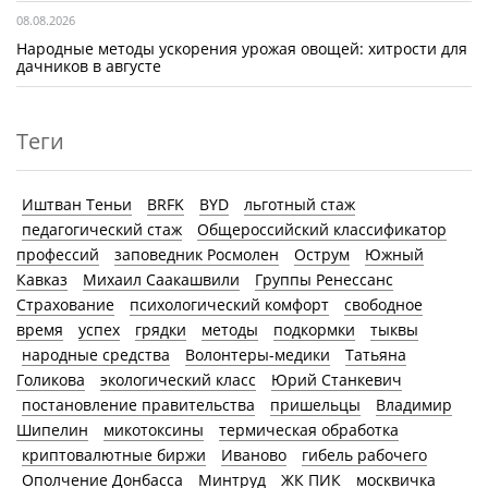
08.08.2026
Народные методы ускорения урожая овощей: хитрости для
дачников в августе
Теги
Иштван Теньи
BRFK
BYD
льготный стаж
педагогический стаж
Общероссийский классификатор
профессий
заповедник Росмолен
Острум
Южный
Кавказ
Михаил Саакашвили
Группы Ренессанс
Страхование
психологический комфорт
свободное
время
успех
грядки
методы
подкормки
тыквы
народные средства
Волонтеры-медики
Татьяна
Голикова
экологический класс
Юрий Станкевич
постановление правительства
пришельцы
Владимир
Шипелин
микотоксины
термическая обработка
криптовалютные биржи
Иваново
гибель рабочего
Ополчение Донбасса
Минтруд
ЖК ПИК
москвичка