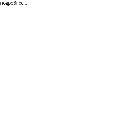
Подробнее ...
© 2015-2023 politica-kz.com.
Редакция:
abikenovazamat256@gmail.com
Обратная связь
О проекте