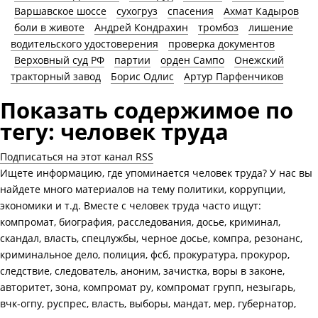
Варшавское шоссе
сухогруз
спасения
Ахмат Кадыров
боли в животе
Андрей Кондрахин
тромбоз
лишение
водительского удостоверения
проверка документов
Верховный суд РФ
партии
орден Сампо
Онежский
тракторный завод
Борис Одлис
Артур Парфенчиков
Показать содержимое по
тегу: человек труда
Подписаться на этот канал RSS
Ищете информацию, где упоминается человек труда? У нас вы
найдете много материалов на тему политики, коррупции,
экономики и т.д. Вместе с человек труда часто ищут:
компромат, биография, расследования, досье, криминал,
скандал, власть, спецлужбы, черное досье, компра, резонанс,
криминальное дело, полиция, фсб, прокуратура, прокурор,
следствие, следователь, аноним, зачистка, воры в законе,
авторитет, зона, компромат ру, компромат групп, незыгарь,
вчк-огпу, руспрес, власть, выборы, мандат, мер, губернатор,