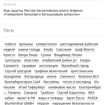
09.08.2026
Яшь җырчы Рөстәм Хөсәеновның әнисе Әлфинә:
«Гомеремне балаларга багышлавым акланган»
Теги
побеги
вулканы
климатологи
шестидневная рабочая
неделя
камни голода
Эльба
Саксония
граф Монте-
Кристо
Бенуа Ришо
Сунжа
Владимир Ленин
сухогрузы
апастово
елабужский район рт
Каори
Сакамото
трамваи
экспозиции
Музейный город
Сергей Шогуров
графики включений
христианские
праздники
Богородица
икона
Смоленск
болезни ВСУ
биолаборатории США
бассейны
тепло и кислород
Ets
Hasade
Итай Таферберг
оливковое масло
Екатеринбург
— Тюмень
Сакарья
Трабзон
Гергей Карачонь
BKV
кабан
визит в РФ
жара и пожары
Арно Руссо
FNSEA
Blumenthal GMBH
перрон
нарушение безопасности