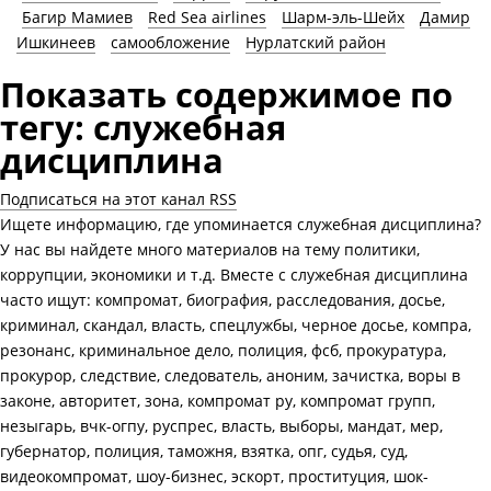
Багир Мамиев
Red Sea airlines
Шарм-эль-Шейх
Дамир
Ишкинеев
самообложение
Нурлатский район
Показать содержимое по
тегу: служебная
дисциплина
Подписаться на этот канал RSS
Ищете информацию, где упоминается служебная дисциплина?
У нас вы найдете много материалов на тему политики,
коррупции, экономики и т.д. Вместе с служебная дисциплина
часто ищут: компромат, биография, расследования, досье,
криминал, скандал, власть, спецлужбы, черное досье, компра,
резонанс, криминальное дело, полиция, фсб, прокуратура,
прокурор, следствие, следователь, аноним, зачистка, воры в
законе, авторитет, зона, компромат ру, компромат групп,
незыгарь, вчк-огпу, руспрес, власть, выборы, мандат, мер,
губернатор, полиция, таможня, взятка, опг, судья, суд,
видеокомпромат, шоу-бизнес, эскорт, проституция, шок-