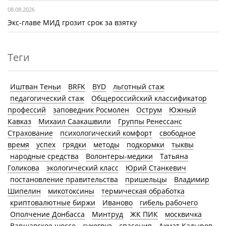
08.08.2026
Экс-главе МИД грозит срок за взятку
Теги
Иштван Теньи
BRFK
BYD
льготный стаж
педагогический стаж
Общероссийский классификатор
профессий
заповедник Росмолен
Острум
Южный
Кавказ
Михаил Саакашвили
Группы Ренессанс
Страхование
психологический комфорт
свободное
время
успех
грядки
методы
подкормки
тыквы
народные средства
Волонтеры-медики
Татьяна
Голикова
экологический класс
Юрий Станкевич
постановление правительства
пришельцы
Владимир
Шипелин
микотоксины
термическая обработка
криптовалютные биржи
Иваново
гибель рабочего
Ополчение Донбасса
Минтруд
ЖК ПИК
москвичка
Варшавское шоссе
сухогруз
спасения
Ахмат Кадыров