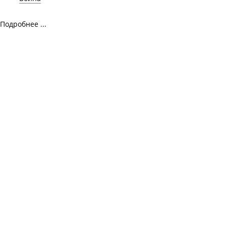
Подробнее ...
© 2015-2023 politica-kz.com.
Редакция:
abikenovazamat256@gmail.com