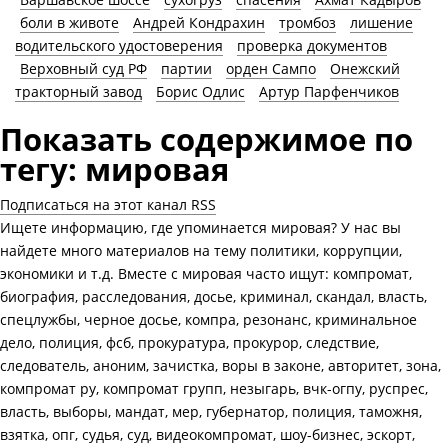
боли в животе
Андрей Кондрахин
тромбоз
лишение
водительского удостоверения
проверка документов
Верховный суд РФ
партии
орден Сампо
Онежский
тракторный завод
Борис Одлис
Артур Парфенчиков
Показать содержимое по
тегу: мировая
Подписаться на этот канал RSS
Ищете информацию, где упоминается мировая? У нас вы
найдете много материалов на тему политики, коррупции,
экономики и т.д. Вместе с мировая часто ищут: компромат,
биография, расследования, досье, криминал, скандал, власть,
спецлужбы, черное досье, компра, резонанс, криминальное
дело, полиция, фсб, прокуратура, прокурор, следствие,
следователь, аноним, зачистка, воры в законе, авторитет, зона,
компромат ру, компромат групп, незыгарь, вчк-огпу, руспрес,
власть, выборы, мандат, мер, губернатор, полиция, таможня,
взятка, опг, судья, суд, видеокомпромат, шоу-бизнес, эскорт,